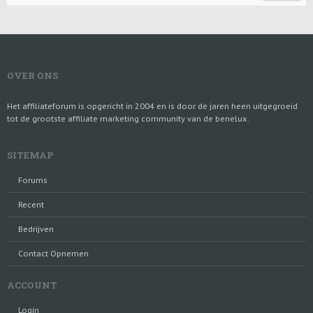
d
r
e
e
r
c
t
i
o
n
OVER ONS
Het affiliateforum is opgericht in 2004 en is door de jaren heen uitgegroeid
tot de grootste affiliate marketing community van de benelux.
SITEMAP
Forums
Recent
Bedrijven
Contact Opnemen
ACCOUNT
Login