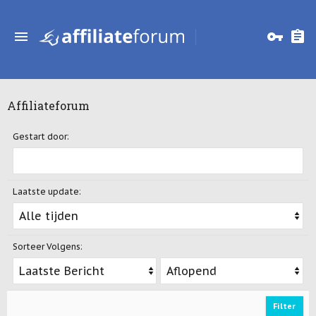
Affiliateforum
Gestart door:
Laatste update:
Sorteer Volgens:
S
S
o
o
r
r
t
t
o
d
Filter
r
i