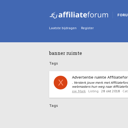
FOR
Laatste bijdragen
Register
banner ruimte
Tags
Advertentie ruimte Affiliatefo
X
. Versterk jouw merk met Affiliatefo
webmasters hun weg naar Affiliatefor
xw_Mark
Listing
28 okt 2018
Cat
Tags