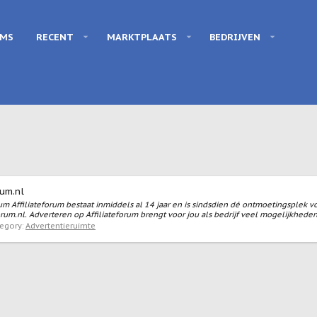
UMS
RECENT
MARKTPLAATS
BEDRIJVEN
rum.nl
rum Affiliateforum bestaat inmiddels al 14 jaar en is sindsdien dé ontmoetingsplek
um.nl. Adverteren op Affiliateforum brengt voor jou als bedrijf veel mogelijkheden.
egory:
Advertentieruimte