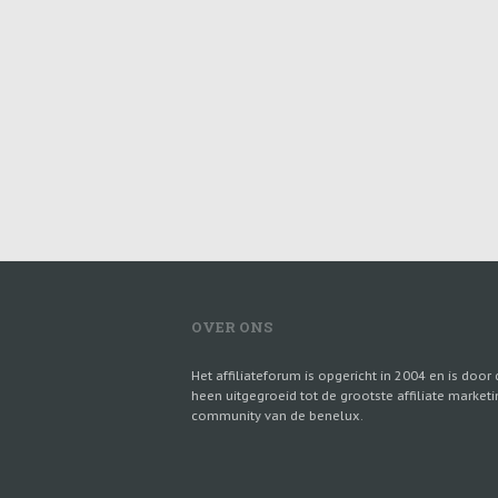
OVER ONS
Het affiliateforum is opgericht in 2004 en is door 
heen uitgegroeid tot de grootste affiliate marketi
community van de benelux.