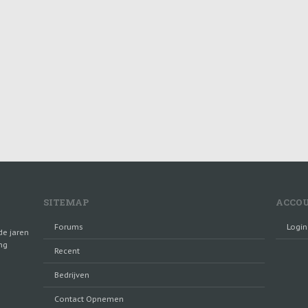
SITEMAP
ACCO
Forums
Login
de jaren
ng
Recent
Bedrijven
Contact Opnemen