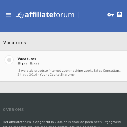
Vacatures
Vacatures
184
286
'S werelds grootste internet zoekmachine zoekt Sales Consultants in Amsterdam
24 aug 2016
YoungCapitalSharomy
OVER ONS
Het affiliateforum is opgericht in 2004 en is door de jaren heen uitgegroeid