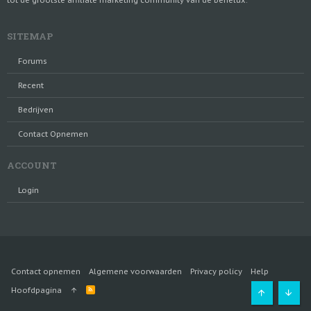
tot de grootste affiliate marketing community van de benelux.
SITEMAP
Forums
Recent
Bedrijven
Contact Opnemen
ACCOUNT
Login
Contact opnemen
Algemene voorwaarden
Privacy policy
Help
R
Hoofdpagina
S
Bovenaan
Onde
S