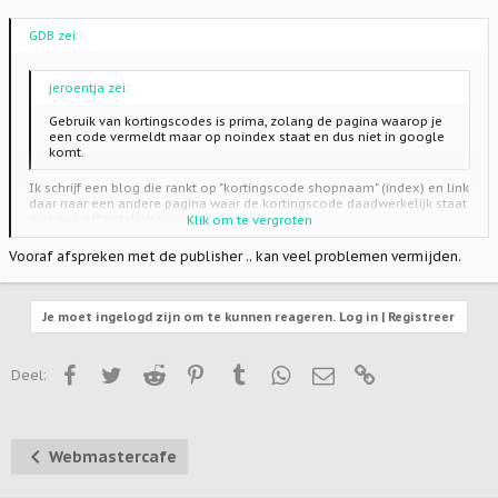
GDB zei:
jeroentja zei:
Gebruik van kortingscodes is prima, zolang de pagina waarop je
een code vermeldt maar op noindex staat en dus niet in google
komt.
Ik schrijf een blog die rankt op "kortingscode shopnaam" (index) en link
daar naar een andere pagina waar de kortingscode daadwerkelijk staat
met een affiliatelink ernaast (noindex).
Klik om te vergroten
Die regel is dan toch geen oplossing voor het "probleem"?
Vooraf afspreken met de publisher .. kan veel problemen vermijden.
Klik om te vergroten
Je moet ingelogd zijn om te kunnen reageren. Log in | Registreer
Facebook
Twitter
Reddit
Pinterest
Tumblr
WhatsApp
E-mail
Link
Deel:
Webmastercafe