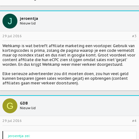
J
jeroentja
Nieuw lid
29 jul 2016
#3
Wehkamp is wat betreft affiliate marketing een voorloper. Gebruik van
kortingscodes is prima, zolang de pagina waarop je een code vermeldt
maar op noindex staat en dus niet in google komt. Groot voordeel voor
content affiliate die hun eCPC zien stijgen omdat sales niet 'gejat'
worden. En dus krijgt Wehkamp weer meer verkeer doorgestuurd.
Elke serieuze adverteerder zou dit moeten doen, zou hun veel geld
kunnen besparen (geen sales worden gejat) en opbrengen (content
affiliates gaan meer verkeer doorsturen).
G
GDB
Nieuw lid
29 jul 2016
#4
jeroentja zei: