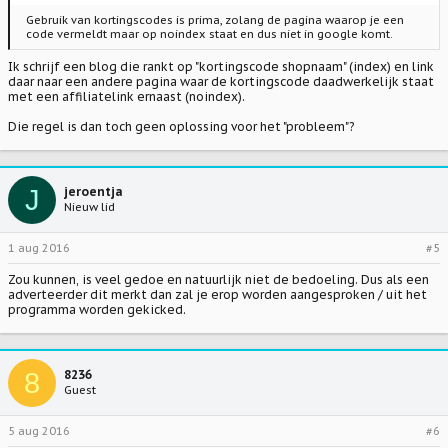
Gebruik van kortingscodes is prima, zolang de pagina waarop je een
code vermeldt maar op noindex staat en dus niet in google komt.
Ik schrijf een blog die rankt op "kortingscode shopnaam" (index) en link
daar naar een andere pagina waar de kortingscode daadwerkelijk staat
met een affiliatelink ernaast (noindex).
Die regel is dan toch geen oplossing voor het "probleem"?
J
jeroentja
Nieuw lid
1 aug 2016
#5
Zou kunnen, is veel gedoe en natuurlijk niet de bedoeling. Dus als een
adverteerder dit merkt dan zal je erop worden aangesproken / uit het
programma worden gekicked.
8
8236
Guest
5 aug 2016
#6