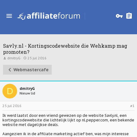
Savly.nl - Kortingscodewebsite die Wehkamp mag
promoten?
T
S
dmitryG
25 jul 2016
o
t
p
a
Webmastercafe
i
r
c
t
s
d
t
a
a
t
D
dmitryG
r
u
Nieuw lid
t
m
e
r
25 jul 2016
#1
Ik werd laatst door een vriend gewezen op de website Savly.nl, een
kortingscodewebsite die lichtelijk lijkt op nl.pepper.com, een bekende
website met dagelijkse deals.
Aangezien ik in de affiliate marketing actief ben, was mijn interesse