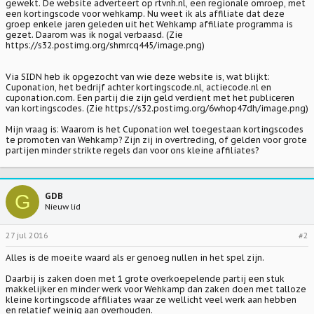
gewekt. De website adverteert op rtvnh.nl, een regionale omroep, met
een kortingscode voor wehkamp. Nu weet ik als affiliate dat deze
groep enkele jaren geleden uit het Wehkamp affiliate programma is
gezet. Daarom was ik nogal verbaasd. (Zie
https://s32.postimg.org/shmrcq445/image.png)
Via SIDN heb ik opgezocht van wie deze website is, wat blijkt:
Cuponation, het bedrijf achter kortingscode.nl, actiecode.nl en
cuponation.com. Een partij die zijn geld verdient met het publiceren
van kortingscodes. (Zie https://s32.postimg.org/6whop47dh/image.png)
Mijn vraag is: Waarom is het Cuponation wel toegestaan kortingscodes
te promoten van Wehkamp? Zijn zij in overtreding, of gelden voor grote
partijen minder strikte regels dan voor ons kleine affiliates?
G
GDB
Nieuw lid
27 jul 2016
#2
Alles is de moeite waard als er genoeg nullen in het spel zijn.
Daarbij is zaken doen met 1 grote overkoepelende partij een stuk
makkelijker en minder werk voor Wehkamp dan zaken doen met talloze
kleine kortingscode affiliates waar ze wellicht veel werk aan hebben
en relatief weinig aan overhouden.